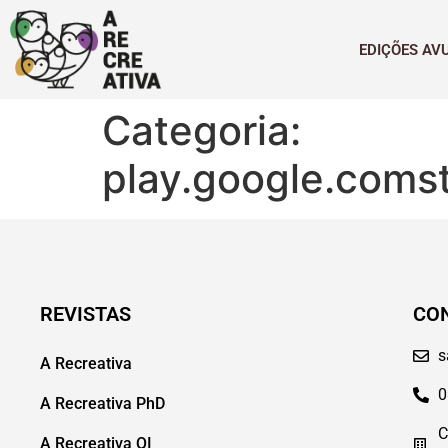
EDIÇÕES AV
Categoria:
play.google.coms
REVISTAS
CO
s
A Recreativa
0
A Recreativa PhD
C
A Recreativa QI