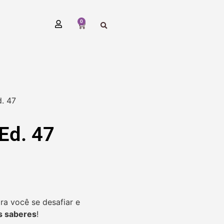
0
d. 47
Ed. 47
ra você se desafiar e
us saberes
!