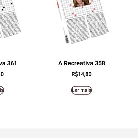
va 361
A Recreativa 358
80
R$
14,80
is
Ler mais