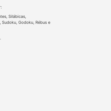
r:
es, Silábicas,
es, Sudoku, Godoku, Rébus e
.