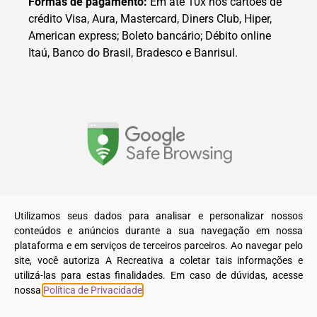
Formas de pagamento:
Em até 10x nos cartões de
crédito Visa, Aura, Mastercard, Diners Club, Hiper,
American express; Boleto bancário; Débito online
Itaú, Banco do Brasil, Bradesco e Banrisul.
© 2025. Todos os direitos reservados a A Recreativa LTDA.
Utilizamos seus dados para analisar e personalizar nossos
conteúdos e anúncios durante a sua navegação em nossa
plataforma e em serviços de terceiros parceiros. Ao navegar pelo
site, você autoriza A Recreativa a coletar tais informações e
utilizá-las para estas finalidades. Em caso de dúvidas, acesse
nossa
Política de Privacidade
.