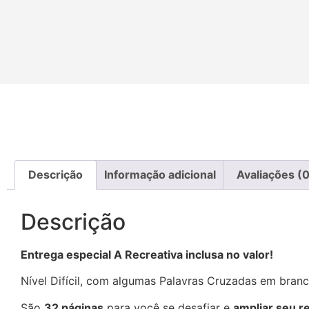
Descrição
Informação adicional
Avaliações (0
Descrição
Entrega especial A Recreativa inclusa no valor!
Nível Difícil, com algumas Palavras Cruzadas em bran
São
32 páginas
para você se desafiar e
ampliar seu r