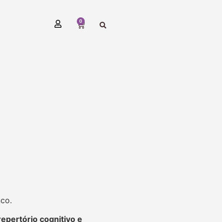
0
nco.
repertório cognitivo e