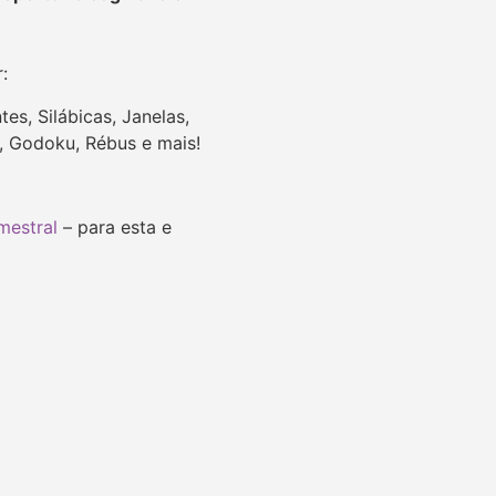
r:
tes, Silábicas,
Janelas,
u, Godoku, Rébus e mais!
mestral
– para esta e