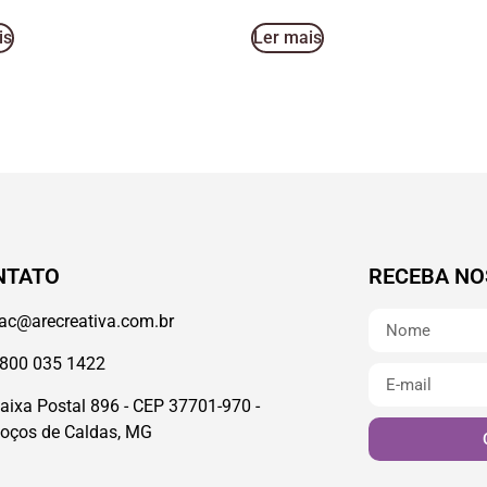
is
Ler mais
NTATO
RECEBA NO
ac@arecreativa.com.br
800 035 1422
aixa Postal 896 - CEP 37701-970 -
oços de Caldas, MG