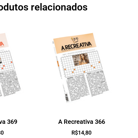
odutos relacionados
va 369
A Recreativa 366
80
R$
14,80