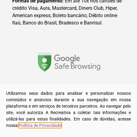
Formas de pagamento:
Em até 10x nos cartões de
crédito Visa, Aura, Mastercard, Diners Club, Hiper,
American express; Boleto bancário; Débito online
Itaú, Banco do Brasil, Bradesco e Banrisul.
© 2025. Todos os direitos reservados a A Recreativa LTDA.
Utilizamos seus dados para analisar e personalizar nossos
conteúdos e anúncios durante a sua navegação em nossa
plataforma e em serviços de terceiros parceiros. Ao navegar pelo
site, você autoriza A Recreativa a coletar tais informações e
utilizá-las para estas finalidades. Em caso de dúvidas, acesse
nossa
Política de Privacidade
.