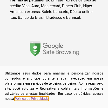
Formas de pagamento:
Em até 10x nos cartões de
crédito Visa, Aura, Mastercard, Diners Club, Hiper,
American express; Boleto bancário; Débito online
Itaú, Banco do Brasil, Bradesco e Banrisul.
© 2025. Todos os direitos reservados a A Recreativa LTDA.
Utilizamos seus dados para analisar e personalizar nossos
conteúdos e anúncios durante a sua navegação em nossa
plataforma e em serviços de terceiros parceiros. Ao navegar pelo
site, você autoriza A Recreativa a coletar tais informações e
utilizá-las para estas finalidades. Em caso de dúvidas, acesse
nossa
Política de Privacidade
.