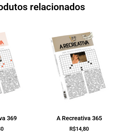
odutos relacionados
va 369
A Recreativa 365
80
R$
14,80