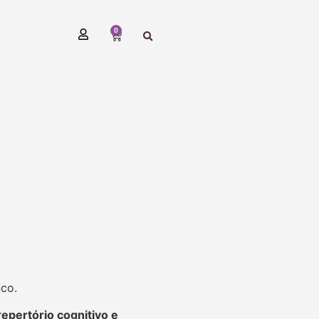
0
nco.
repertório cognitivo e