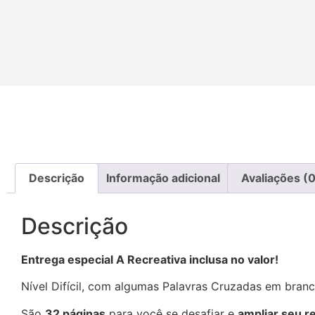
Descrição
Informação adicional
Avaliações (0
Descrição
Entrega especial A Recreativa inclusa no valor!
Nível Difícil, com algumas Palavras Cruzadas em bran
São
32 páginas
para você se desafiar e
ampliar seu r