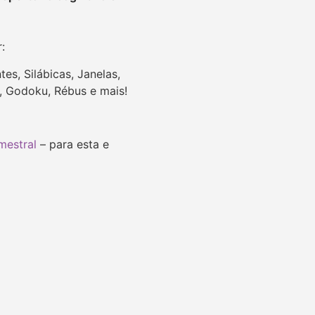
r:
tes, Silábicas,
Janelas,
u, Godoku, Rébus e mais!
mestral
– para esta e