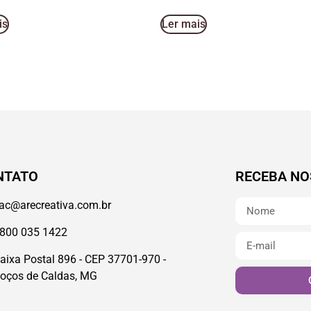
is
Ler mais
NTATO
RECEBA NO
ac@arecreativa.com.br
800 035 1422
aixa Postal 896 - CEP 37701-970 -
oços de Caldas, MG