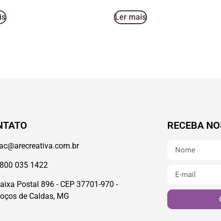
is
Ler mais
NTATO
RECEBA NO
ac@arecreativa.com.br
800 035 1422
aixa Postal 896 - CEP 37701-970 -
oços de Caldas, MG