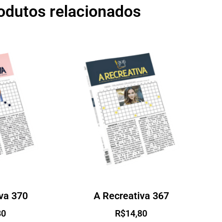
odutos relacionados
va 370
A Recreativa 367
80
R$
14,80