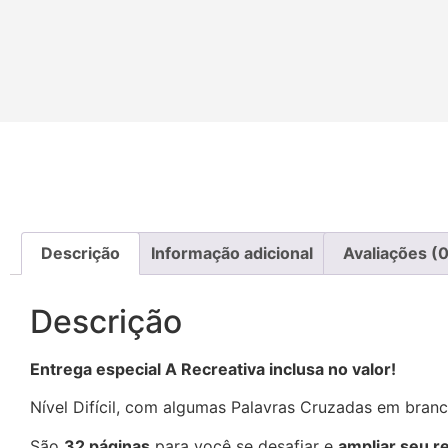
Descrição
Informação adicional
Avaliações (0
Descrição
Entrega especial A Recreativa inclusa no valor!
Nível Difícil, com algumas Palavras Cruzadas em bran
São
32 páginas
para você se desafiar e
ampliar seu r