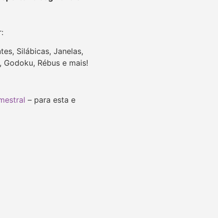
r:
tes, Silábicas,
Janelas,
u, Godoku, Rébus e mais!
mestral
– para esta e