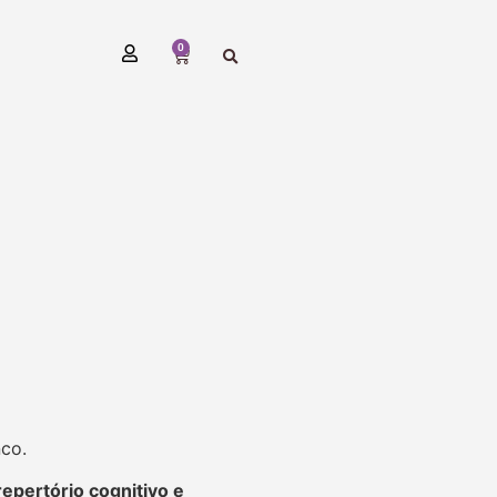
0
nco.
repertório cognitivo e