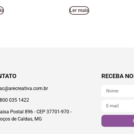
is
Ler mais
NTATO
RECEBA NO
ac@arecreativa.com.br
800 035 1422
aixa Postal 896 - CEP 37701-970 -
oços de Caldas, MG