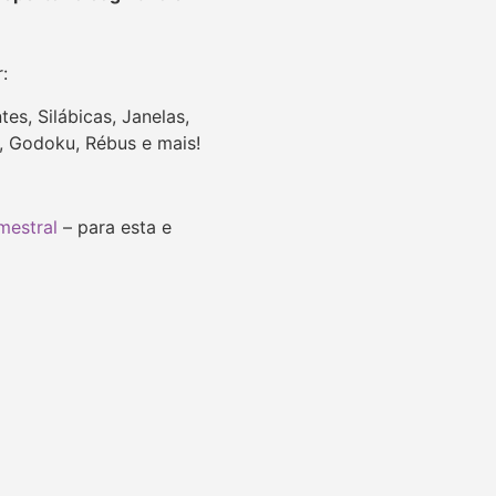
r:
tes, Silábicas,
Janelas,
u, Godoku, Rébus e mais!
mestral
– para esta e