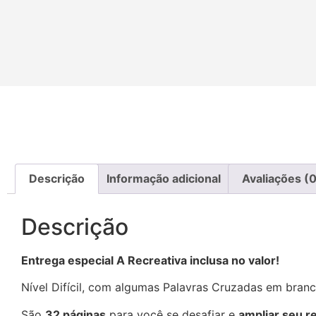
Descrição
Informação adicional
Avaliações (0
Descrição
Entrega especial A Recreativa inclusa no valor!
Nível Difícil, com algumas Palavras Cruzadas em bran
São
32 páginas
para você se desafiar e
ampliar seu r