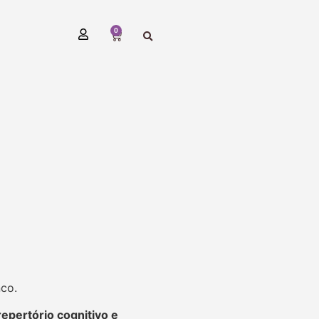
0
nco.
repertório cognitivo e