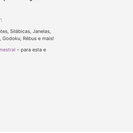
r:
es, Silábicas, Janelas,
u, Godoku, Rébus e mais!
mestral
– para esta e