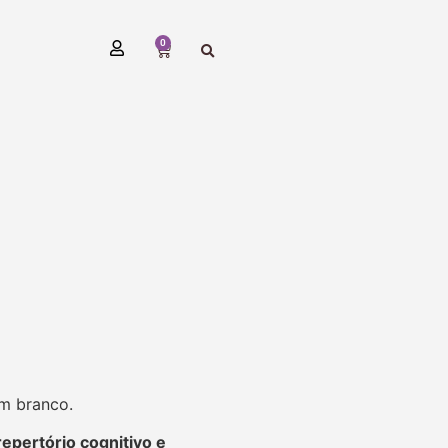
0
em branco.
repertório cognitivo e