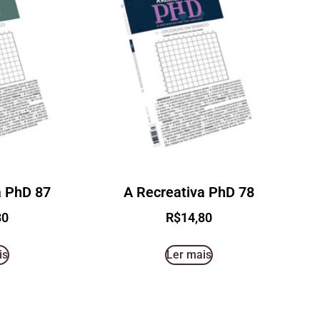
a PhD 87
A Recreativa PhD 78
80
R$
14,80
is
Ler mais