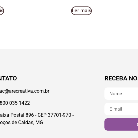
is
Ler mais
NTATO
RECEBA NO
ac@arecreativa.com.br
800 035 1422
aixa Postal 896 - CEP 37701-970 -
oços de Caldas, MG