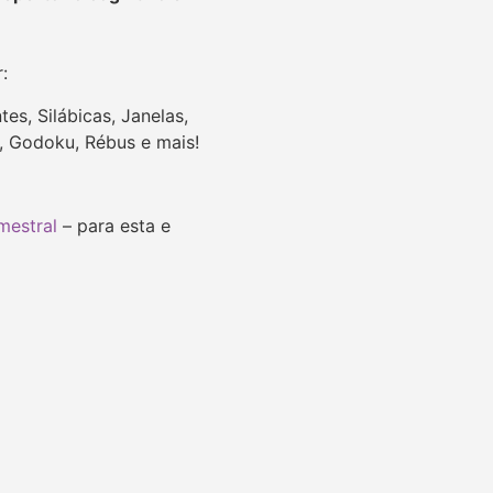
r:
es, Silábicas, Janelas,
u, Godoku, Rébus e mais!
mestral
– para esta e