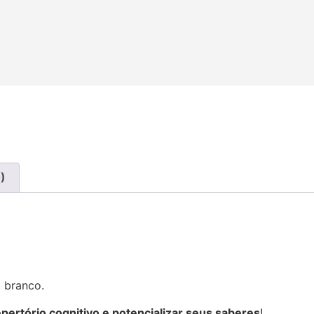
)
m branco.
epertório cognitivo e potencializar seus saberes
!