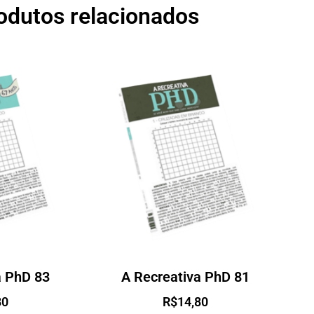
odutos relacionados
a PhD 83
A Recreativa PhD 81
80
R$
14,80