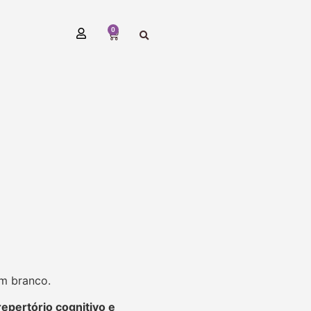
0
em branco.
repertório cognitivo e