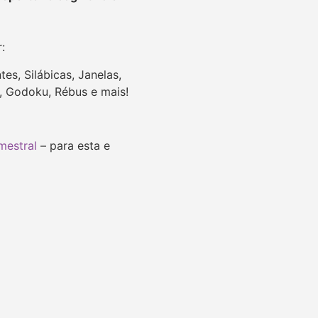
r:
es, Silábicas, Janelas,
u, Godoku, Rébus e mais!
mestral
– para esta e