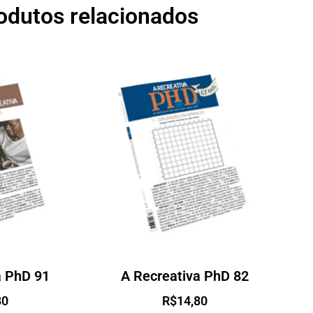
odutos relacionados
a PhD 91
A Recreativa PhD 82
80
R$
14,80