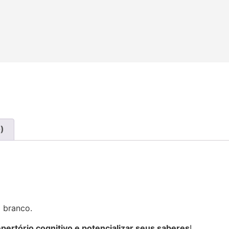
)
m branco.
epertório cognitivo e potencializar seus saberes
!