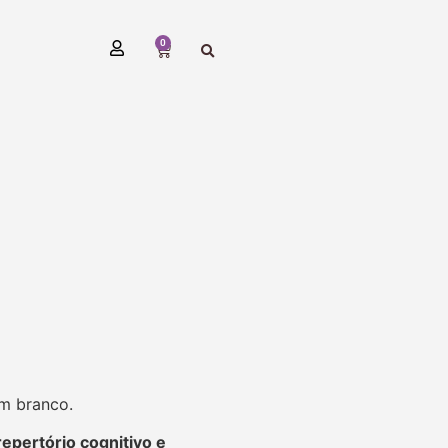
0
em branco.
repertório cognitivo e