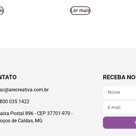
is
Ler mais
NTATO
RECEBA NO
ac@arecreativa.com.br
800 035 1422
aixa Postal 896 - CEP 37701-970 -
oços de Caldas, MG