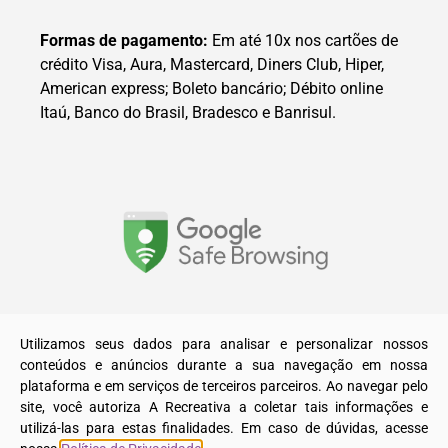
Formas de pagamento:
Em até 10x nos cartões de
crédito Visa, Aura, Mastercard, Diners Club, Hiper,
American express; Boleto bancário; Débito online
Itaú, Banco do Brasil, Bradesco e Banrisul.
© 2025. Todos os direitos reservados a A Recreativa LTDA.
Utilizamos seus dados para analisar e personalizar nossos
conteúdos e anúncios durante a sua navegação em nossa
plataforma e em serviços de terceiros parceiros. Ao navegar pelo
site, você autoriza A Recreativa a coletar tais informações e
utilizá-las para estas finalidades. Em caso de dúvidas, acesse