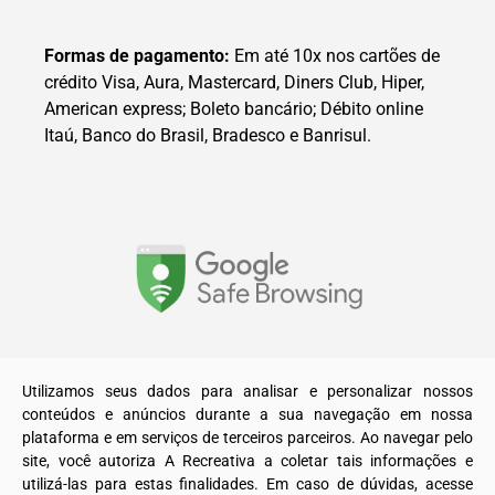
Formas de pagamento:
Em até 10x nos cartões de
crédito Visa, Aura, Mastercard, Diners Club, Hiper,
American express; Boleto bancário; Débito online
Itaú, Banco do Brasil, Bradesco e Banrisul.
© 2025. Todos os direitos reservados a A Recreativa LTDA.
Utilizamos seus dados para analisar e personalizar nossos
conteúdos e anúncios durante a sua navegação em nossa
plataforma e em serviços de terceiros parceiros. Ao navegar pelo
site, você autoriza A Recreativa a coletar tais informações e
utilizá-las para estas finalidades. Em caso de dúvidas, acesse