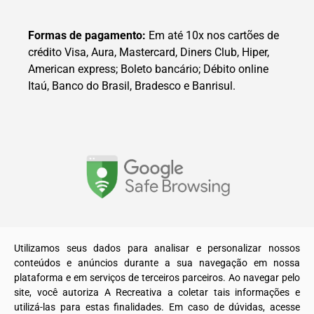
Formas de pagamento:
Em até 10x nos cartões de
crédito Visa, Aura, Mastercard, Diners Club, Hiper,
American express; Boleto bancário; Débito online
Itaú, Banco do Brasil, Bradesco e Banrisul.
© 2025. Todos os direitos reservados a A Recreativa LTDA.
Utilizamos seus dados para analisar e personalizar nossos
conteúdos e anúncios durante a sua navegação em nossa
plataforma e em serviços de terceiros parceiros. Ao navegar pelo
site, você autoriza A Recreativa a coletar tais informações e
utilizá-las para estas finalidades. Em caso de dúvidas, acesse