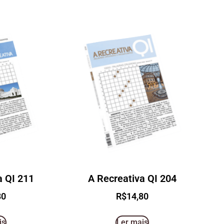
a QI 211
A Recreativa QI 204
80
R$
14,80
is
Ler mais