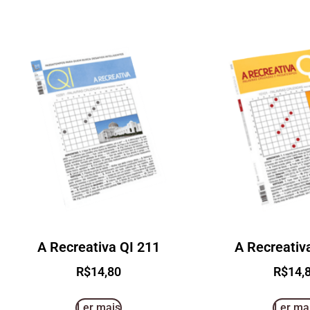
A Recreativa QI 211
A Recreativ
R$
14,80
R$
14,
Ler mais
Ler ma