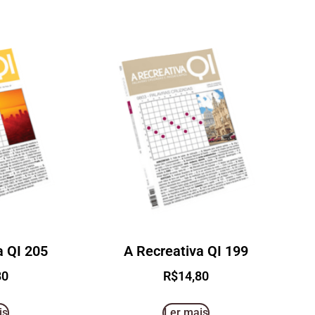
a QI 205
A Recreativa QI 199
80
R$
14,80
is
Ler mais