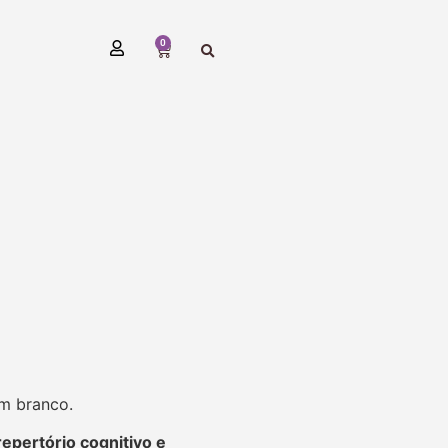
0
em branco.
repertório cognitivo e