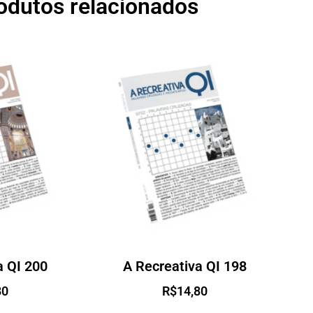
odutos relacionados
a QI 200
A Recreativa QI 198
80
R$
14,80