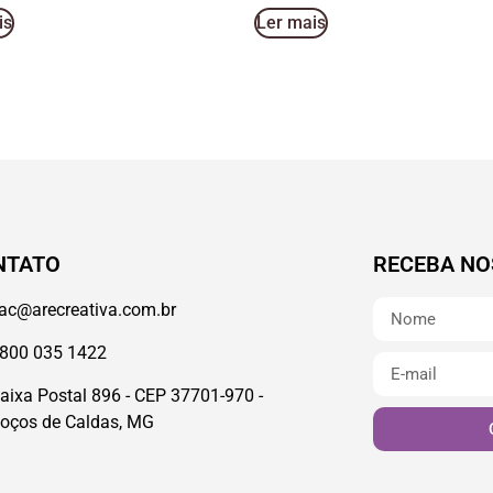
is
Ler mais
NTATO
RECEBA NO
ac@arecreativa.com.br
800 035 1422
aixa Postal 896 - CEP 37701-970 -
oços de Caldas, MG