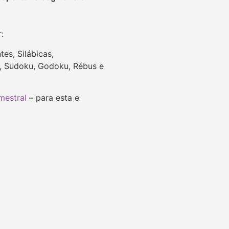
r:
es, Silábicas,
es, Sudoku, Godoku, Rébus e
mestral
– para esta e