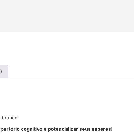
)
m branco.
epertório cognitivo e potencializar seus saberes
!