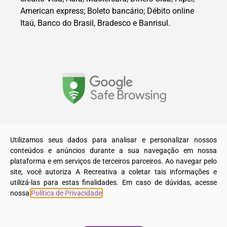
American express; Boleto bancário; Débito online
Itaú, Banco do Brasil, Bradesco e Banrisul.
© 2025. Todos os direitos reservados a A Recreativa LTDA.
Utilizamos seus dados para analisar e personalizar nossos
conteúdos e anúncios durante a sua navegação em nossa
plataforma e em serviços de terceiros parceiros. Ao navegar pelo
site, você autoriza A Recreativa a coletar tais informações e
utilizá-las para estas finalidades. Em caso de dúvidas, acesse
nossa
Política de Privacidade
.