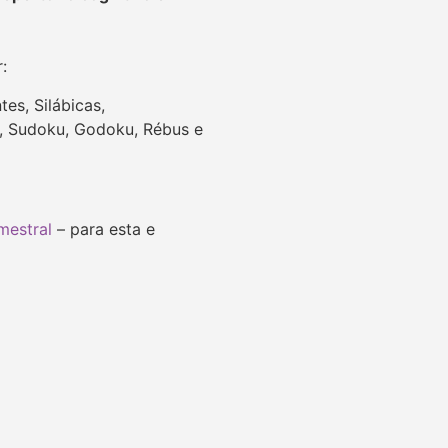
r:
es, Silábicas,
es, Sudoku, Godoku, Rébus e
mestral
– para esta e