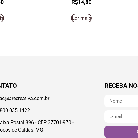
80
R$
14,80
is
Ler mais
NTATO
RECEBA NO
ac@arecreativa.com.br
800 035 1422
aixa Postal 896 - CEP 37701-970 -
oços de Caldas, MG