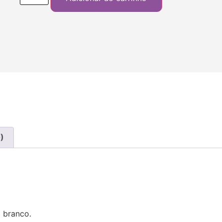
)
m branco.