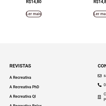
R$
14,80
R$
14,
Ler mais
Ler ma
REVISTAS
CO
s
A Recreativa
0
A Recreativa PhD
C
A Recreativa QI
P
A Recreativa Relax