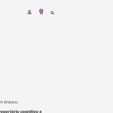
0
em branco.
repertório cognitivo e