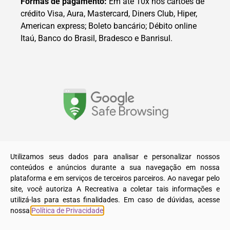
Formas de pagamento:
Em até 10x nos cartões de
crédito Visa, Aura, Mastercard, Diners Club, Hiper,
American express; Boleto bancário; Débito online
Itaú, Banco do Brasil, Bradesco e Banrisul.
© 2025. Todos os direitos reservados a A Recreativa LTDA.
Utilizamos seus dados para analisar e personalizar nossos
conteúdos e anúncios durante a sua navegação em nossa
plataforma e em serviços de terceiros parceiros. Ao navegar pelo
site, você autoriza A Recreativa a coletar tais informações e
utilizá-las para estas finalidades. Em caso de dúvidas, acesse
nossa
Política de Privacidade
.