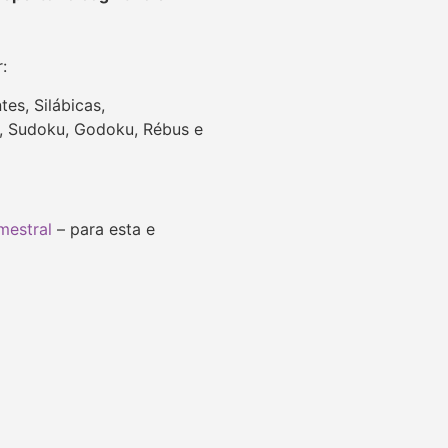
r:
es, Silábicas,
es, Sudoku, Godoku, Rébus e
mestral
– para esta e