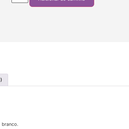
)
m branco.