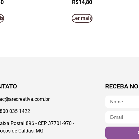
80
R$
14,80
is
Ler mais
NTATO
RECEBA NO
ac@arecreativa.com.br
800 035 1422
aixa Postal 896 - CEP 37701-970 -
oços de Caldas, MG