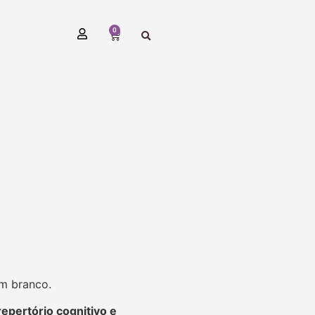
0
em branco.
repertório cognitivo e