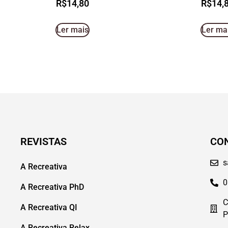
R$
14,80
R$
14,
Ler mais
Ler ma
REVISTAS
CO
s
A Recreativa
0
A Recreativa PhD
C
A Recreativa QI
P
A Recreativa Relax