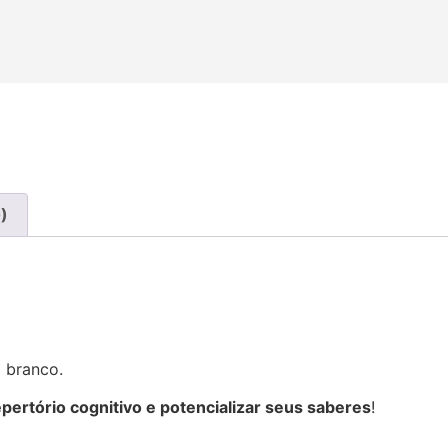
)
m branco.
epertório cognitivo e potencializar seus saberes
!