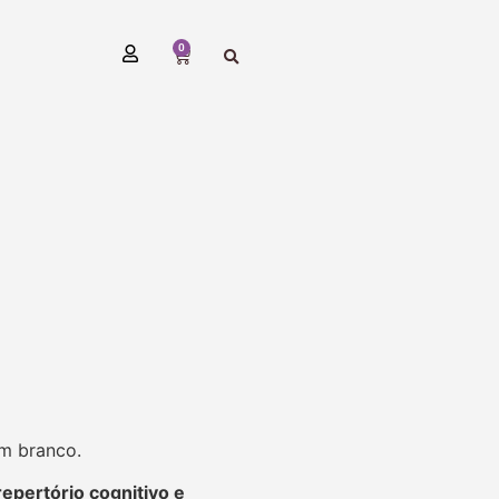
0
em branco.
repertório cognitivo e