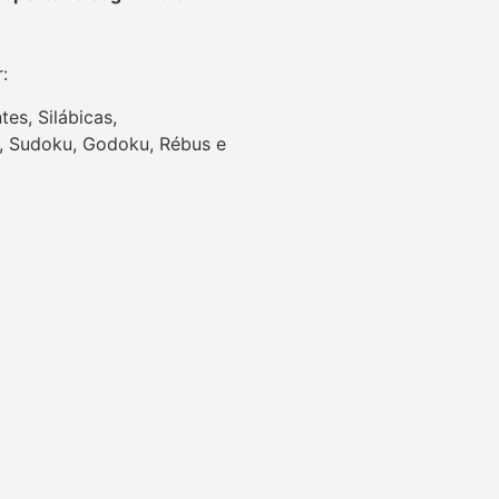
r:
es, Silábicas,
es, Sudoku, Godoku, Rébus e