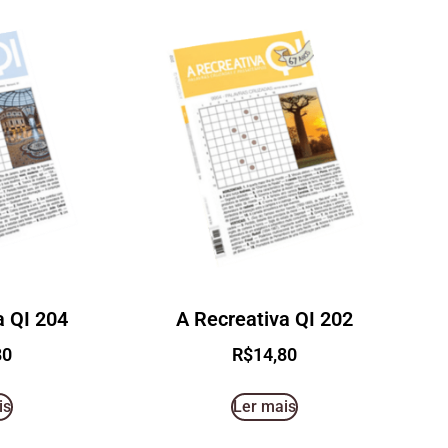
a QI 204
A Recreativa QI 202
80
R$
14,80
is
Ler mais