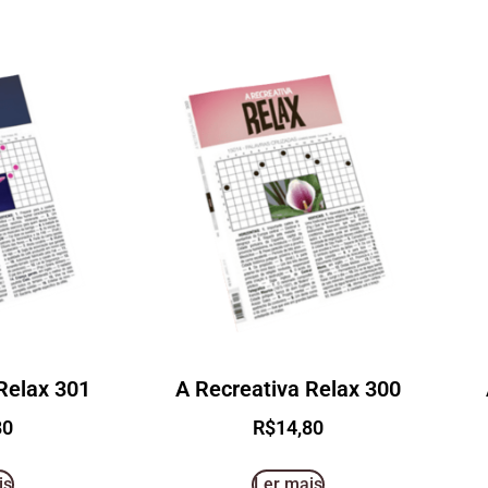
Relax 301
A Recreativa Relax 300
80
R$
14,80
is
Ler mais