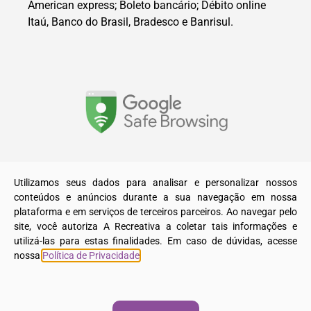
American express; Boleto bancário; Débito online
Itaú, Banco do Brasil, Bradesco e Banrisul.
© 2025. Todos os direitos reservados a A Recreativa LTDA.
Utilizamos seus dados para analisar e personalizar nossos
conteúdos e anúncios durante a sua navegação em nossa
plataforma e em serviços de terceiros parceiros. Ao navegar pelo
site, você autoriza A Recreativa a coletar tais informações e
utilizá-las para estas finalidades. Em caso de dúvidas, acesse
nossa
Política de Privacidade
.