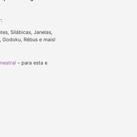
r:
es, Silábicas, Janelas,
u, Godoku, Rébus e mais!
mestral
– para esta e