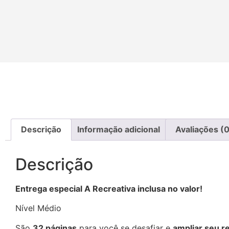
Descrição
Informação adicional
Avaliações (0
Descrição
Entrega especial A Recreativa inclusa no valor!
Nível Médio
São
32 páginas
para você se desafiar e
ampliar seu r