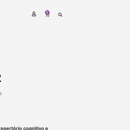
0
2
s
repertório cognitivo e