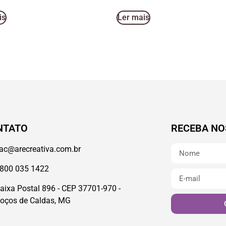
is
Ler mais
NTATO
RECEBA NO
ac@arecreativa.com.br
800 035 1422
aixa Postal 896 - CEP 37701-970 -
oços de Caldas, MG