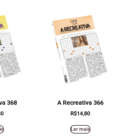
va 368
A Recreativa 366
80
R$
14,80
is
Ler mais