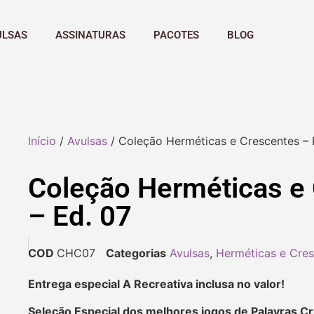
ULSAS
ASSINATURAS
PACOTES
BLOG
Início
/
Avulsas
/ Coleção Herméticas e Crescentes – 
Coleção Herméticas e
– Ed. 07
COD
CHC07
Categorias
Avulsas
,
Herméticas e Cre
Entrega especial A Recreativa inclusa no valor!
Seleção Especial dos melhores jogos de Palavras C