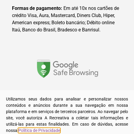
Formas de pagamento:
Em até 10x nos cartões de
crédito Visa, Aura, Mastercard, Diners Club, Hiper,
American express; Boleto bancário; Débito online
Itaú, Banco do Brasil, Bradesco e Banrisul.
© 2025. Todos os direitos reservados a A Recreativa LTDA.
Utilizamos seus dados para analisar e personalizar nossos
conteúdos e anúncios durante a sua navegação em nossa
plataforma e em serviços de terceiros parceiros. Ao navegar pelo
site, você autoriza A Recreativa a coletar tais informações e
utilizá-las para estas finalidades. Em caso de dúvidas, acesse
nossa
Política de Privacidade
.