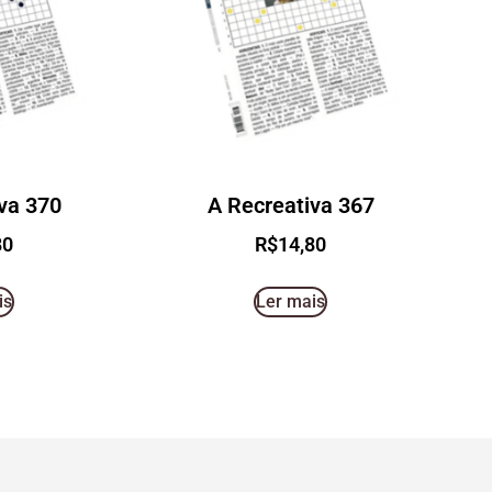
va 370
A Recreativa 367
80
R$
14,80
is
Ler mais