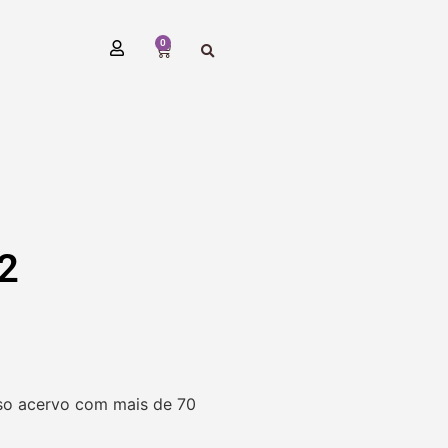
0
2
so acervo com mais de 70