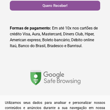
Quero Receber!
Formas de pagamento:
Em até 10x nos cartões de
crédito Visa, Aura, Mastercard, Diners Club, Hiper,
American express; Boleto bancário; Débito online
Itaú, Banco do Brasil, Bradesco e Banrisul.
© 2025. Todos os direitos reservados a A Recreativa LTDA.
Utilizamos seus dados para analisar e personalizar nossos
conteúdos e anúncios durante a sua navegação em nossa