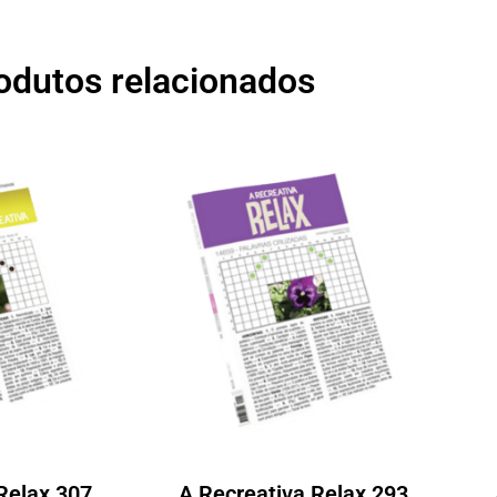
odutos relacionados
Relax 307
A Recreativa Relax 293