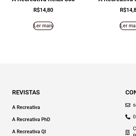
R$
14,80
R$
14,
Ler mais
Ler ma
REVISTAS
CO
s
A Recreativa
0
A Recreativa PhD
C
A Recreativa QI
P