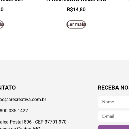
80
R$
14,80
is
Ler mais
NTATO
RECEBA NO
ac@arecreativa.com.br
800 035 1422
aixa Postal 896 - CEP 37701-970 -
oços de Caldas, MG