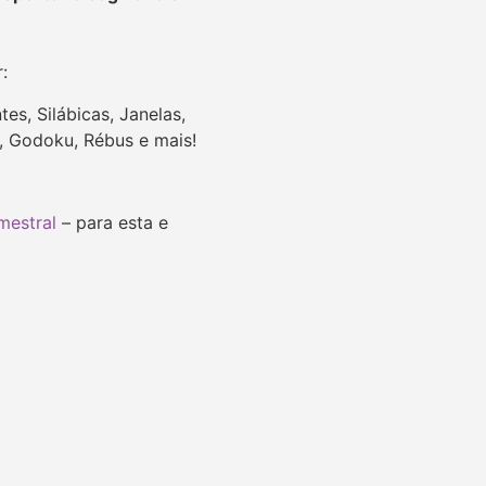
r:
es, Silábicas, Janelas,
u, Godoku, Rébus e mais!
mestral
– para esta e