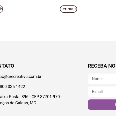
is
Ler mais
NTATO
RECEBA NO
ac@arecreativa.com.br
800 035 1422
aixa Postal 896 - CEP 37701-970 -
oços de Caldas, MG