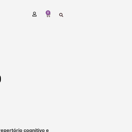
0
0
repertório cognitivo e