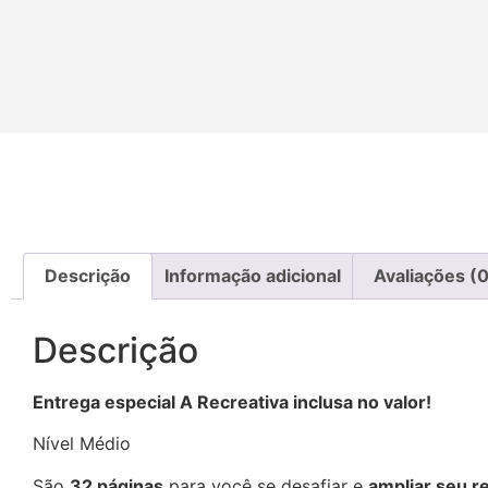
Descrição
Informação adicional
Avaliações (0
Descrição
Entrega especial A Recreativa inclusa no valor!
Nível Médio
São
32 páginas
para você se desafiar e
ampliar seu r